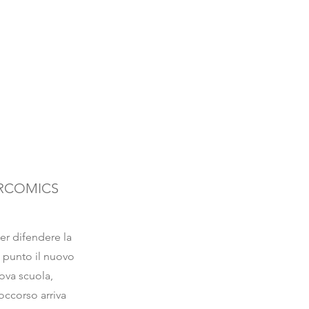
RCOMICS
er difendere la
l punto il nuovo
uova scuola,
soccorso arriva