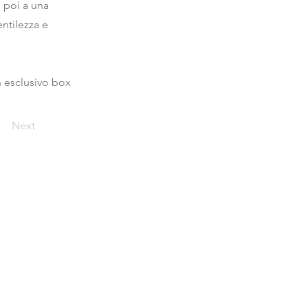
e poi a una
entilezza e
n esclusivo box
Next