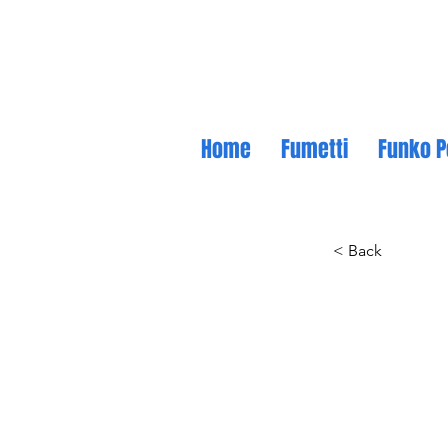
Home
Fumetti
Funko P
< Back