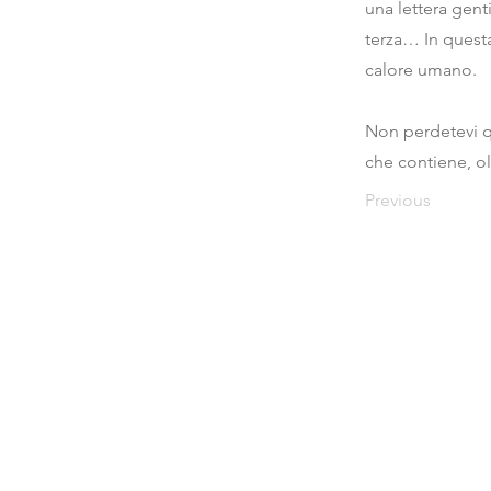
una lettera gent
terza… In questa
calore umano.
Non perdetevi qu
che contiene, ol
Previous