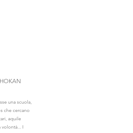
SHOKAN
osse una scuola,
ros che cercano
ari, aquile
volontà... I