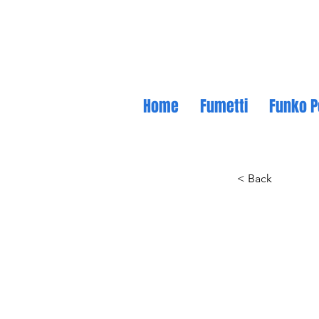
Home
Fumetti
Funko P
< Back