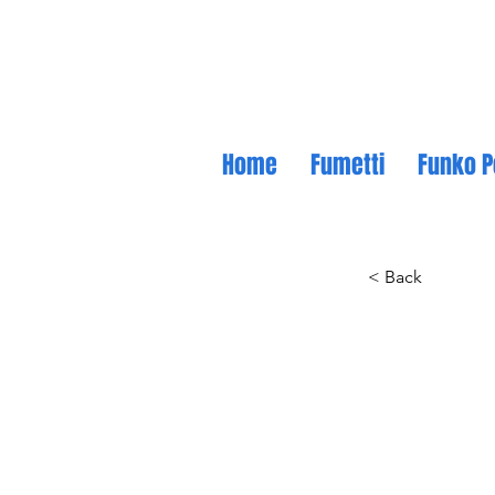
Home
Fumetti
Funko P
< Back