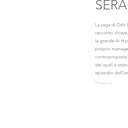
SERA
La saga di Oshi
racconto chiave,
la grande Ai Ho
proprio manager,
controproposta d
dei quali è stat
episodio dell’a
Previous