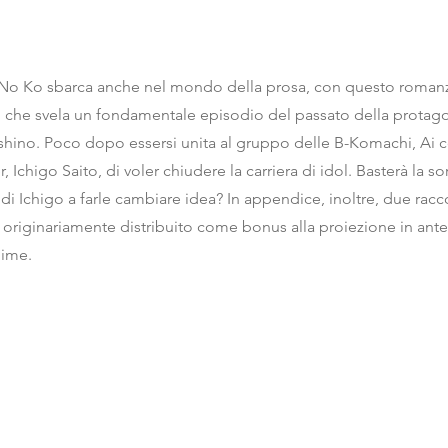
 No Ko sbarca anche nel mondo della prosa, con questo romanz
 che svela un fondamentale episodio del passato della protagon
shino. Poco dopo essersi unita al gruppo delle B-Komachi, Ai c
 Ichigo Saito, di voler chiudere la carriera di idol. Basterà la 
i Ichigo a farle cambiare idea? In appendice, inoltre, due racc
o originariamente distribuito come bonus alla proiezione in an
nime.