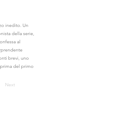
o inedito. Un
ista della serie,
onfessa al
sorprendente
onti brevi, uno
teprima del primo
Next