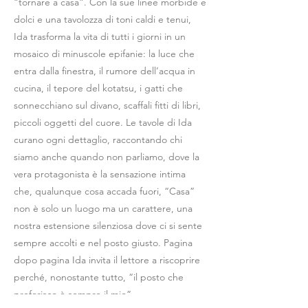
“tornare a casa”. Con la sue linee morbide e
dolci e una tavolozza di toni caldi e tenui,
Ida trasforma la vita di tutti i giorni in un
mosaico di minuscole epifanie: la luce che
entra dalla finestra, il rumore dell’acqua in
cucina, il tepore del kotatsu, i gatti che
sonnecchiano sul divano, scaffali fitti di libri,
piccoli oggetti del cuore. Le tavole di Ida
curano ogni dettaglio, raccontando chi
siamo anche quando non parliamo, dove la
vera protagonista è la sensazione intima
che, qualunque cosa accada fuori, “Casa”
non è solo un luogo ma un carattere, una
nostra estensione silenziosa dove ci si sente
sempre accolti e nel posto giusto. Pagina
dopo pagina Ida invita il lettore a riscoprire
perché, nonostante tutto, “il posto che
preferisco è sempre il mio”.