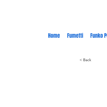
Home
Fumetti
Funko P
< Back