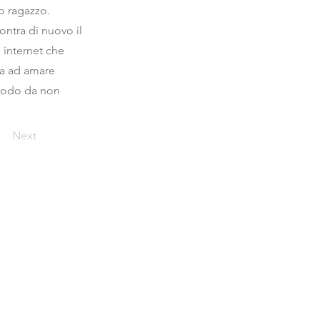
o ragazzo.
ntra di nuovo il
 internet che
ta ad amare
 modo da non
Next