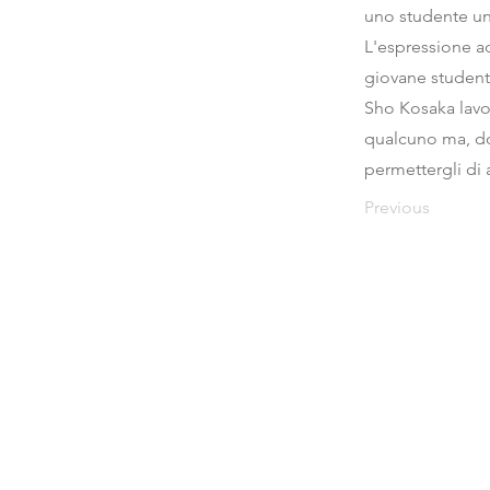
uno studente un
L'espressione a
giovane studente
Sho Kosaka lavor
qualcuno ma, do
permettergli di a
Previous