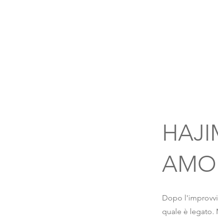
HAJI
AMO
Dopo l'improvvi
quale è legato. 