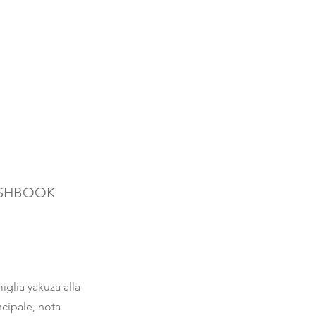
SHBOOK
glia yakuza alla
ncipale, nota