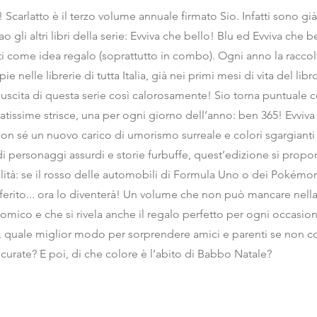
 Scarlatto è il terzo volume annuale firmato Sio. Infatti sono già
 gli altri libri della serie: Evviva che bello! Blu ed Evviva che bel
tti come idea regalo (soprattutto in combo). Ogni anno la racco
ie nelle librerie di tutta Italia, già nei primi mesi di vita del libr
uscita di questa serie così calorosamente! Sio torna puntuale c
ratissime strisce, una per ogni giorno dell’anno: ben 365! Evviv
con sé un nuovo carico di umorismo surreale e colori sgargianti
 di personaggi assurdi e storie furbuffe, quest’edizione si propo
alità: se il rosso delle automobili di Formula Uno o dei Pokémo
eferito... ora lo diventerà! Un volume che non può mancare nella 
omico e che si rivela anche il regalo perfetto per ogni occasion
e, quale miglior modo per sorprendere amici e parenti se non c
sicurate? E poi, di che colore è l’abito di Babbo Natale?