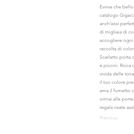
Evviva che bello!
catalogo Gigaciao
anch’essi perfe
di migliaia di cop
accogliere ogni 
raccolta di colo
Scarlatto porta 
e piccini. Ricca
vivida delle ton
il tuo colore pr
ama il fumetto c
ormai alle port
regala risate as
Previous