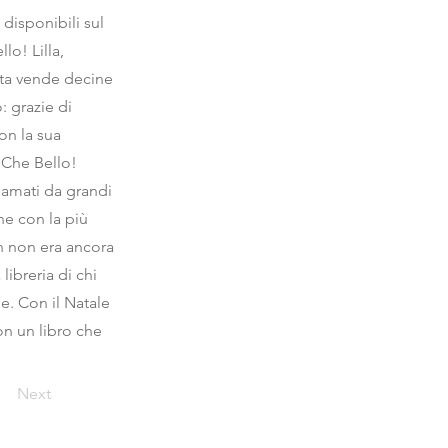
 disponibili sul
lo! Lilla,
lta vende decine
o: grazie di
on la sua
a Che Bello!
 amati da grandi
ne con la più
n non era ancora
libreria di chi
e. Con il Natale
on un libro che
Next