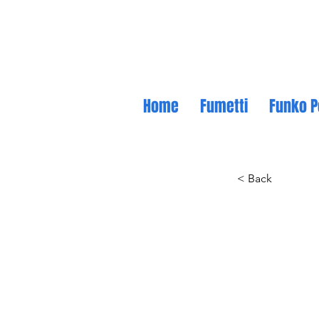
Home
Fumetti
Funko P
< Back