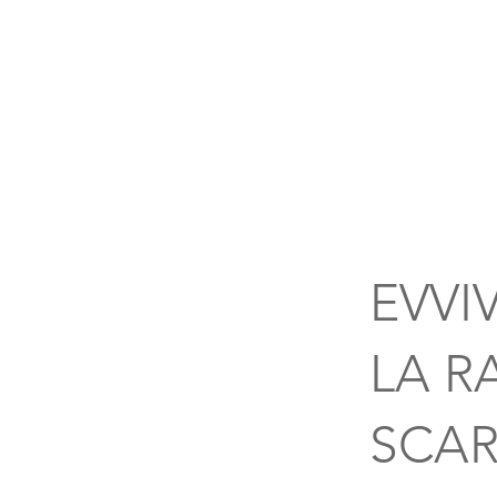
EVVI
LA R
SCA