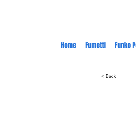
Home
Fumetti
Funko P
< Back