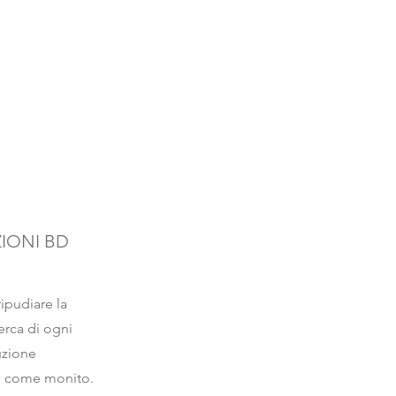
ZIONI BD
ipudiare la
cerca di ogni
luzione
de come monito.