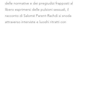
delle normative e dei pregiudizi frapposti al
libero esprimersi delle pulsioni sessuali, il
racconto di Salomé Parent-Rachdi si snoda
attraverso interviste e luoghi ritratti con
mano d'artista da Deloupy." (dalla
prefazione di Gad Lerner)
Previous
Next