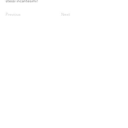
stessi incantesimi!
Previous
Next