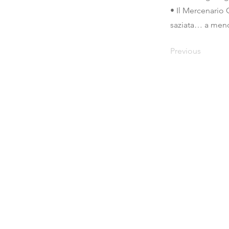
• Il Mercenario
saziata… a meno 
Previous