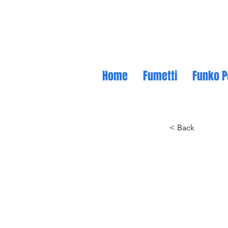
Home
Fumetti
Funko P
< Back