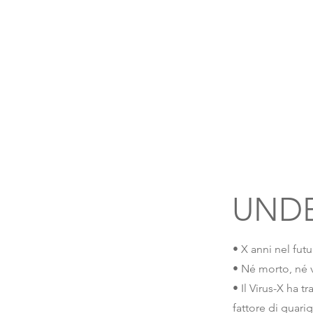
UND
• X anni nel fut
• Né morto, né
• Il Virus-X ha 
fattore di guari