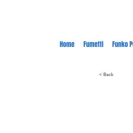
Home
Fumetti
Funko P
< Back