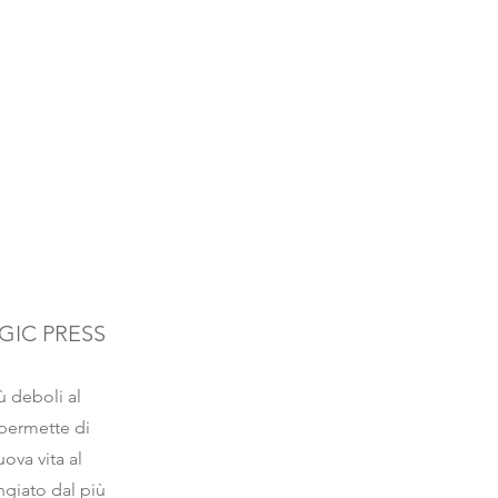
GIC PRESS
ù deboli al
 permette di
ova vita al
ngiato dal più