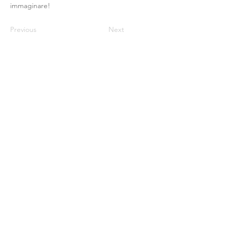
immaginare!
Previous
Next