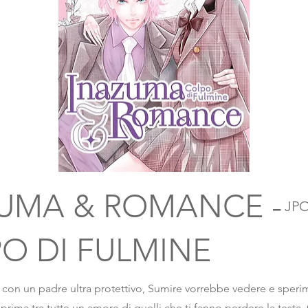
UMA & ROMANCE -
JP
O DI FULMINE
 con un padre ultra protettivo, Sumire vorrebbe vedere e speri
prima tra tutte un amore di quelli che ti fanno perdere la testa. 