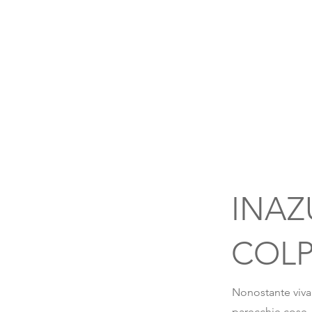
INAZ
COLP
Nonostante viva
parecchie cose, 