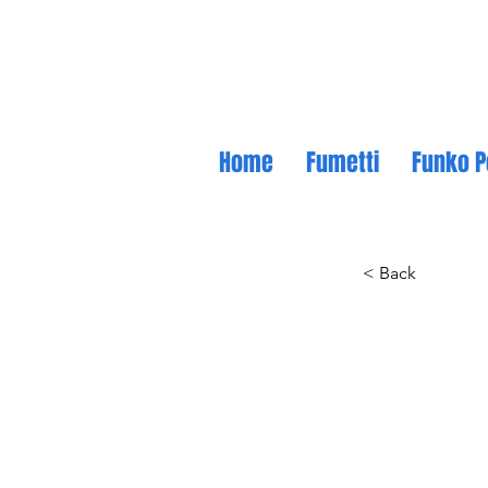
Home
Fumetti
Funko P
< Back