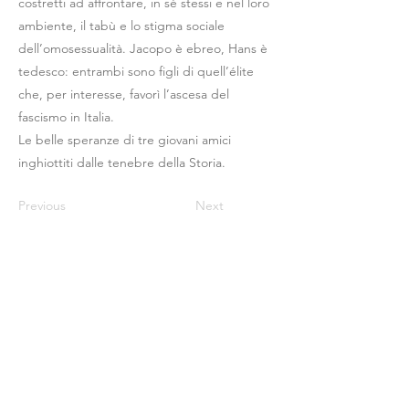
costretti ad affrontare, in sé stessi e nel loro
ambiente, il tabù e lo stigma sociale
dell’omosessualità. Jacopo è ebreo, Hans è
tedesco: entrambi sono figli di quell’élite
che, per interesse, favorì l’ascesa del
fascismo in Italia.
Le belle speranze di tre giovani amici
inghiottiti dalle tenebre della Storia.
Previous
Next