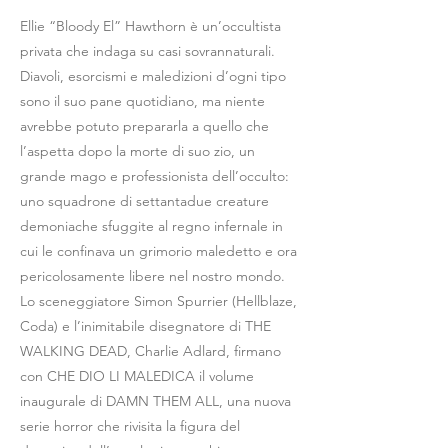
Ellie “Bloody El” Hawthorn è un’occultista
privata che indaga su casi sovrannaturali.
Diavoli, esorcismi e maledizioni d’ogni tipo
sono il suo pane quotidiano, ma niente
avrebbe potuto prepararla a quello che
l’aspetta dopo la morte di suo zio, un
grande mago e professionista dell’occulto:
uno squadrone di settantadue creature
demoniache sfuggite al regno infernale in
cui le confinava un grimorio maledetto e ora
pericolosamente libere nel nostro mondo.
Lo sceneggiatore Simon Spurrier (Hellblaze,
Coda) e l’inimitabile disegnatore di THE
WALKING DEAD, Charlie Adlard, firmano
con CHE DIO LI MALEDICA il volume
inaugurale di DAMN THEM ALL, una nuova
serie horror che rivisita la figura del