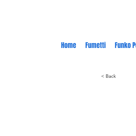
Home
Fumetti
Funko P
< Back