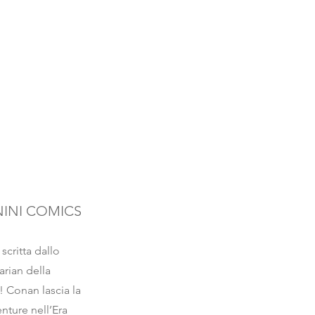
NINI COMICS
scritta dallo
rian della
! Conan lascia la
nture nell’Era