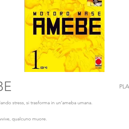
BE
PL
lando stress, si trasforma in un’ameba umana.
vvive, qualcuno muore.