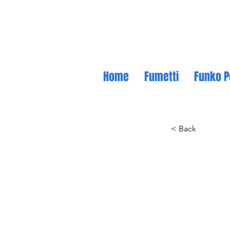
Home
Fumetti
Funko P
< Back