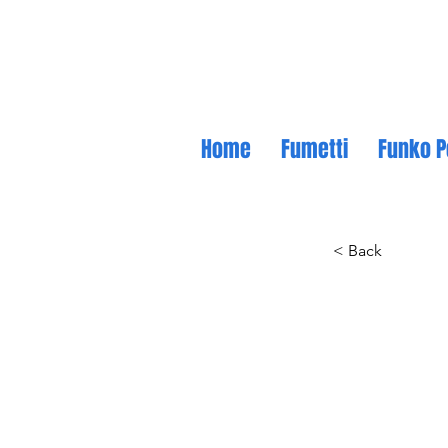
Home
Fumetti
Funko P
< Back