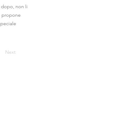
i dopo, non li
cs propone
speciale
Next