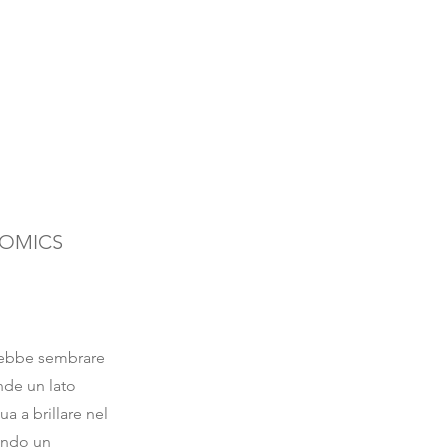
OMICS
trebbe sembrare
nde un lato
a a brillare nel
ando un