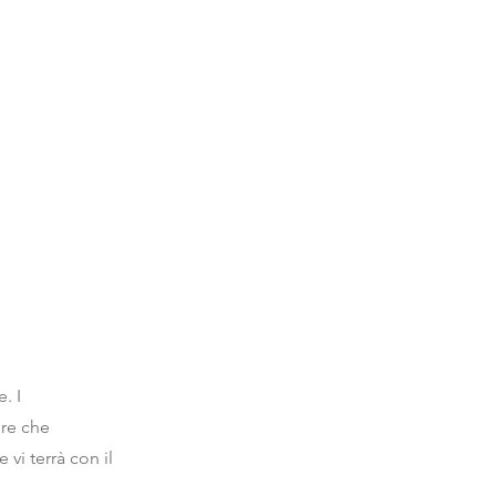
. I
ere che
vi terrà con il