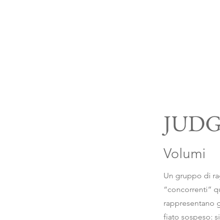
JUD
Volumi
Un gruppo di rag
“concorrenti” qu
rappresentano gli
fiato sospeso: s