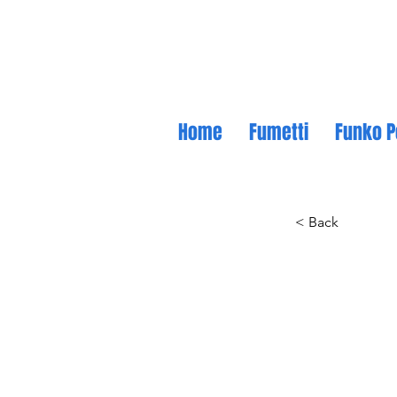
Home
Fumetti
Funko P
< Back