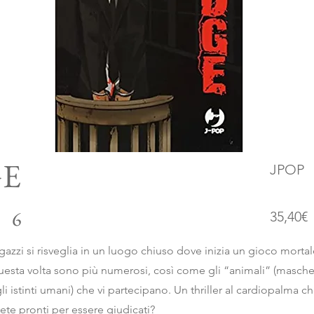
GE
JPOP
6
35,40€
azzi si risveglia in un luogo chiuso dove inizia un gioco mortale
esta volta sono più numerosi, così come gli “animali” (masch
 istinti umani) che vi partecipano. Un thriller al cardiopalma che 
iete pronti per essere giudicati?