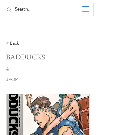
< Back
BADDUCKS
4
JPOP