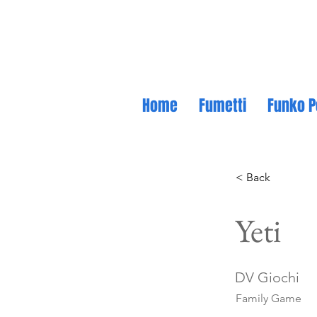
Home
Fumetti
Funko P
< Back
Yeti
DV Giochi
Family Game