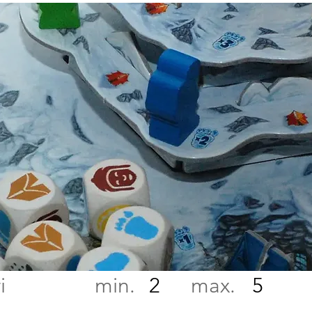
atori min. max.
2
5