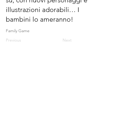
su, con nuovi personaggi e
illustrazioni adorabili… I
bambini lo ameranno!
Family Game
Previous
Next