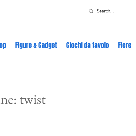
op
Figure & Gadget
Giochi da tavolo
Fiere
ne: twist