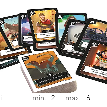
atori min. max.
2
6