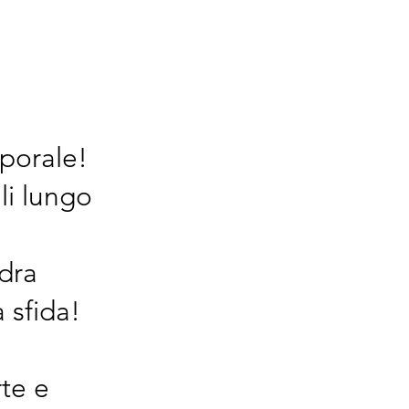
mporale!
li lungo
dra
 sfida!
rte e