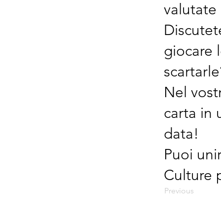
valutate
Discutet
giocare 
scartarle
Nel vost
carta in 
data!
Puoi uni
Culture 
Previous