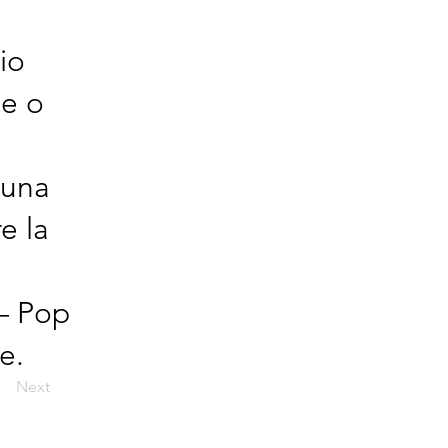
io
le o
 una
e la
 – Pop
e.
Next