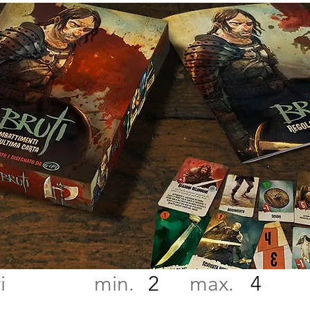
atori min. max.
2
4