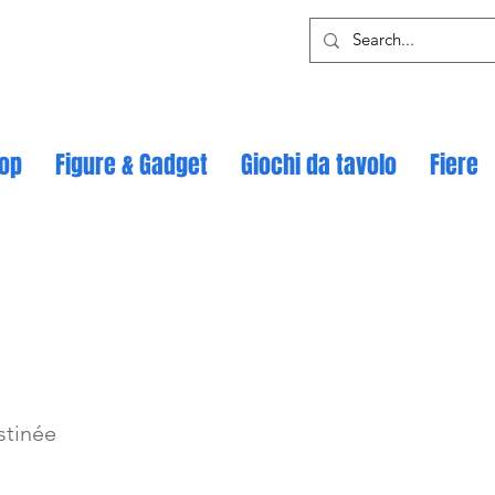
op
Figure & Gadget
Giochi da tavolo
Fiere
stinée