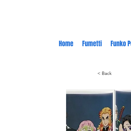
Home
Fumetti
Funko P
< Back