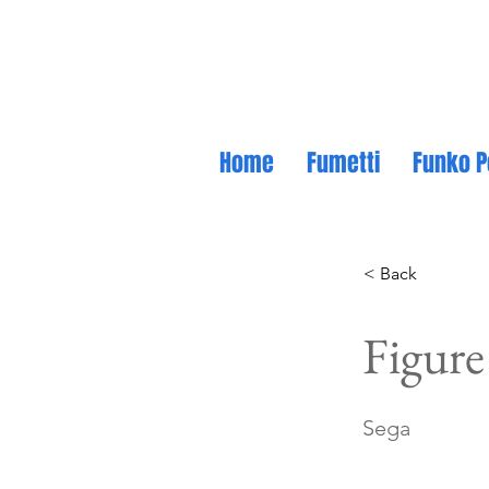
Home
Fumetti
Funko P
< Back
Figure
Sega