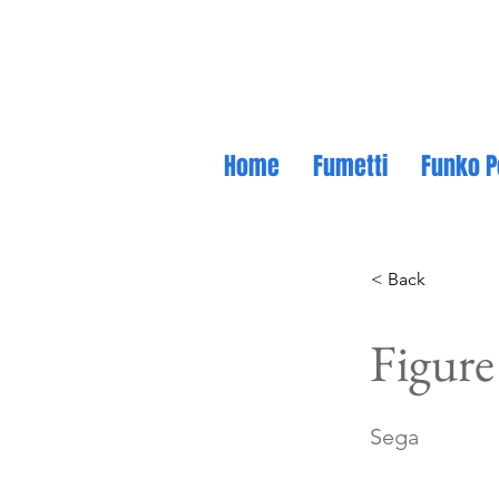
Home
Fumetti
Funko P
< Back
Figure
Sega