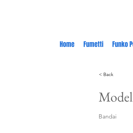
Home
Fumetti
Funko P
< Back
Model
Bandai