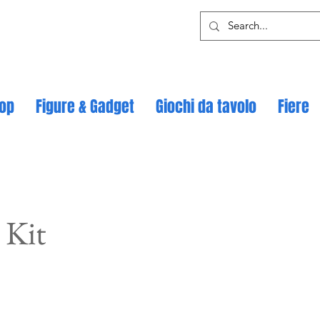
op
Figure & Gadget
Giochi da tavolo
Fiere
 Kit